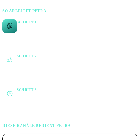
SO ARBEITET PETRA
SCHRITT 1
Einmal einrichten
Dein Wissen kommt einmal rein: Produkte, Materialien, RC-
Klassen, Förder-Basics und deine Aufmaß-Regeln.
SCHRITT 2
Kanäle frei wählen
Du entscheidest, womit Petra startet und welche Kanäle
dazukommen. Kein Kanal ist Pflicht.
SCHRITT 3
Petra macht den Rest
Rund um die Uhr, auf jedem Kanal, mit demselben Wissen. Dein
Team ist beim Aufmaß und auf der Montage, statt am Telefon.
DIESE KANÄLE BEDIENT PETRA