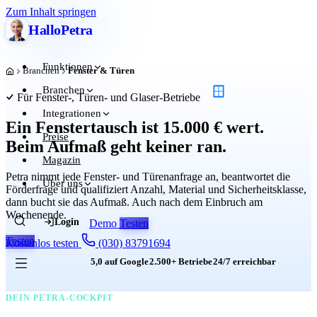
Zum Inhalt springen
Hallo
Petra
Funktionen
Branchen
Fenster & Türen
Start
Branchen
Für Fenster-, Türen- und Glaser-Betriebe
Integrationen
Ein Fenstertausch ist 15.000 € wert.
Preise
Beim Aufmaß geht keiner ran.
Magazin
Petra nimmt jede Fenster- und Türenanfrage an, beantwortet die
Über uns
Förderfrage und qualifiziert Anzahl, Material und Sicherheitsklasse,
dann bucht sie das Aufmaß. Auch nach dem Einbruch am
Wochenende.
Login
Demo
Testen
Testen
Kostenlos testen
(030) 83791694
5,0 auf Google
2.500+ Betriebe
24/7 erreichbar
DEIN PETRA-COCKPIT