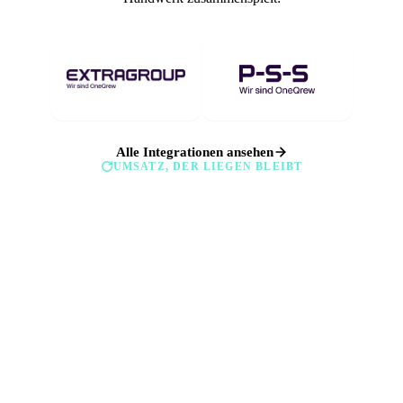
Alle Integrationen ansehen
UMSATZ, DER LIEGEN BLEIBT
Ein Angebot über 15.000 € ist noch kein
Auftrag.
Petra fasst nach.
Fenster- und Türenaufträge sind groß und beratungsintensiv:
Das Angebot geht raus, dann wird es still. Dazu kommen 8
bis 12 Wochen Lieferzeit, in denen der Kunde unruhig wird.
Petra fasst jedes Angebot nach und hält den Kunden über
Liefer- und Montagetermine auf dem Laufenden, bevor der