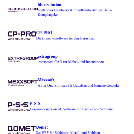
blue:solution
TopKontor Handwerk & Smarthandwerk: das Büro-
Komplettpaket.
CP-PRO
Die Branchensoftware für den Gerüstbau.
extragroup
interiorcad: CAD für Möbel- und Innenausbau.
Mexxsoft
All-in-One-Software für GaLaBau und baunahe Gewerke.
P-S-S
Corpora & interiorcad: Software für Tischler und Schreiner.
Qomet
Das ERP für Schlosser, Metall- und Stahlbau.