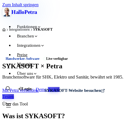
Zum Inhalt springen
Hallo
Petra
Funktionen
Integrationen
SYKASOFT
Start
Branchen
Integrationen
Preise
Handwerker-Software
Live verfügbar
Magazin
SYKASOFT × Petra
Über uns
Branchensoftware für SHK, Elektro und Sanitär, bewährt seit 1985.
Login
Demo
Testen
Mit Petra verbinden
SYKASOFT-Website besuchen
Testen
Über das Tool
Was ist SYKASOFT?