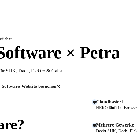
erfügbar
oftware × Petra
für SHK, Dach, Elektro & GaLa.
Software-Website besuchen
Cloudbasiert
HERO läuft im Browser, 
are?
Mehrere Gewerke
Deckt SHK, Dach, Elek