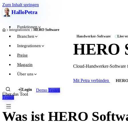
Zum Inhalt springen
Hallo
Petra
Funktionen
Integrationen
HERO Software
Start
Branchen
Handwerker-Software
Live v
HERO S
Integrationen
Preise
Magazin
Cloud-Handwerker-Software 
Über uns
Mit Petra verbinden
HERO 
Login
Demo
Testen
Über das Tool
Testen
Was ist HERO Softw