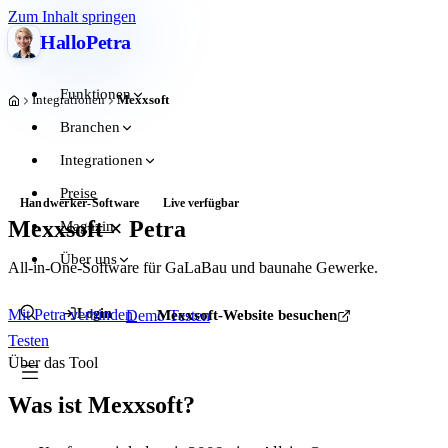
Zum Inhalt springen
Hallo
Petra
Funktionen
Integrationen
Mexxsoft
Start
Branchen
Integrationen
Preise
Handwerker-Software
Live verfügbar
Mexxsoft × Petra
Magazin
Über uns
All-in-One-Software für GaLaBau und baunahe Gewerke.
Login
Mit Petra verbinden
Demo
Mexxsoft-Website besuchen
Testen
Testen
Über das Tool
Was ist Mexxsoft?