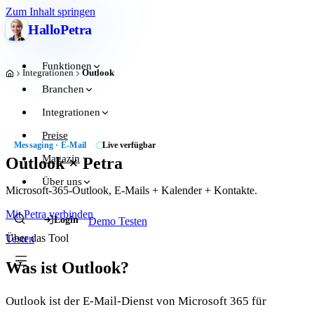
Zum Inhalt springen
Hallo
Petra
Funktionen
Integrationen
Outlook
Start
Branchen
Integrationen
Preise
Messaging · E-Mail
Live verfügbar
Magazin
Outlook × Petra
Über uns
Microsoft-365-Outlook, E-Mails + Kalender + Kontakte.
Mit Petra verbinden
Login
Demo
Testen
Über das Tool
Testen
Was ist Outlook?
Outlook ist der E-Mail-Dienst von Microsoft 365 für