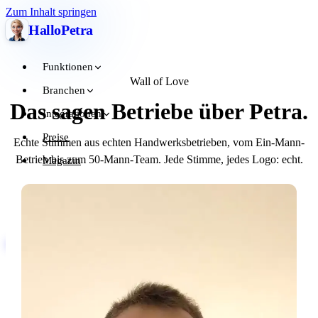
Zum Inhalt springen
Hallo
Petra
Funktionen
Wall of Love
Branchen
Das sagen Betriebe über Petra.
Integrationen
Preise
Echte Stimmen aus echten Handwerksbetrieben, vom Ein-Mann-
Betrieb bis zum 50-Mann-Team. Jede Stimme, jedes Logo: echt.
Magazin
Über uns
Login
Demo
Testen
Testen