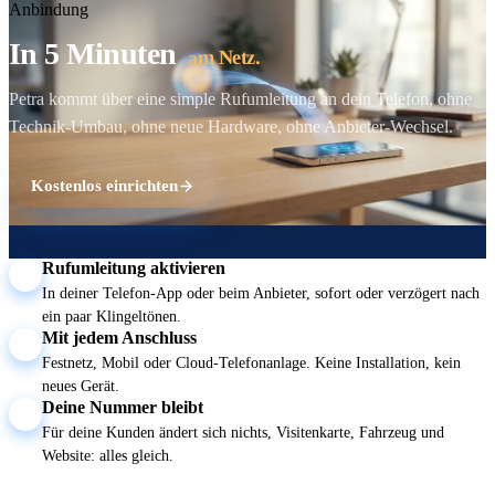
Anbindung
In 5 Minuten
am Netz.
Petra kommt über eine simple Rufumleitung an dein Telefon, ohne
Technik-Umbau, ohne neue Hardware, ohne Anbieter-Wechsel.
Kostenlos einrichten
Rufumleitung aktivieren
1
In deiner Telefon-App oder beim Anbieter, sofort oder verzögert nach
ein paar Klingeltönen.
Mit jedem Anschluss
2
Festnetz, Mobil oder Cloud-Telefonanlage. Keine Installation, kein
neues Gerät.
Deine Nummer bleibt
3
Für deine Kunden ändert sich nichts, Visitenkarte, Fahrzeug und
Website: alles gleich.