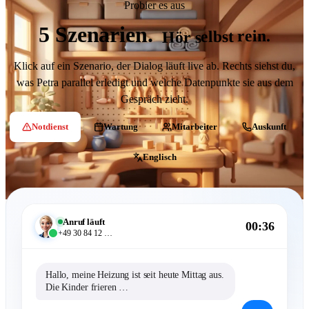
Probier es aus
5 Szenarien.
Hör selbst rein.
Klick auf ein Szenario, der Dialog läuft live ab. Rechts siehst du,
was Petra parallel erledigt und welche Datenpunkte sie aus dem
Gespräch zieht.
Notdienst
Wartung
Mitarbeiter
Auskunft
Englisch
Anruf läuft
00:53
+49 30 84 12 …
Hallo, meine Heizung ist seit heute Mittag aus.
Die Kinder frieren …