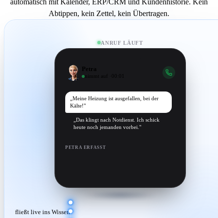
automatisch mit Kalender, ERP/CRM und Kundenhistorie. Kein
Abtippen, kein Zettel, kein Übertragen.
ANRUF LÄUFT
Petra
nimmt auf ·
00:03
„Meine Heizung ist ausgefallen, bei der
Kälte!"
„Das klingt nach Notdienst. Ich schick
heute noch jemanden vorbei."
PETRA ERFASST
Name
Frau Müller
Anliegen
Heizung · Notdienst
Adresse
Lindenweg 4
fließt live ins Wissen