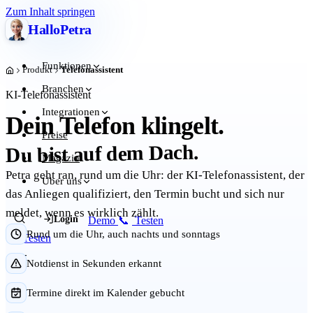
Zum Inhalt springen
Hallo
Petra
Funktionen
Produkt
Telefonassistent
Start
Branchen
KI-Telefonassistent
Integrationen
Dein Telefon klingelt.
Preise
Du bist auf dem Dach.
Magazin
Petra geht ran, rund um die Uhr: der KI-Telefonassistent, der
Über uns
das Anliegen qualifiziert, den Termin bucht und sich nur
meldet, wenn es wirklich zählt.
Login
Demo
📞
Testen
Rund um die Uhr, auch nachts und sonntags
📞
Testen
Notdienst in Sekunden erkannt
Termine direkt im Kalender gebucht