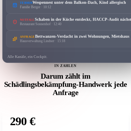
Wespennest unter dem Balkon-Dach, Kind allergisch
TERMIN
Familie Berger · 10:12
Schaben in der Küche entdeckt, HACCP-Audit nächs
NOTFALL
Restaurant Sonnenhof · 12:40
Bettwanzen-Verdacht in zwei Wohnungen, Mietshaus
ANFRAGE
Hausverwaltung Lindner · 15:18
Alle Kanäle, ein Cockpit.
IN ZAHLEN
Darum zählt im
Schädlingsbekämpfung-Handwerk jede
Anfrage
290 €