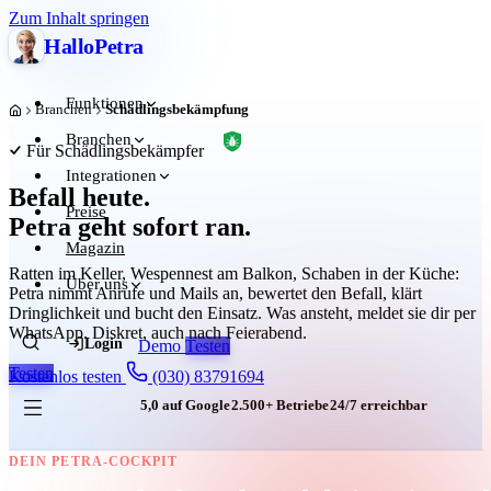
Zum Inhalt springen
Hallo
Petra
Funktionen
Branchen
Schädlingsbekämpfung
Start
Branchen
Für Schädlingsbekämpfer
Integrationen
Befall heute.
Preise
Petra geht sofort ran.
Magazin
Ratten im Keller, Wespennest am Balkon, Schaben in der Küche:
Über uns
Petra nimmt Anrufe und Mails an, bewertet den Befall, klärt
Dringlichkeit und bucht den Einsatz. Was ansteht, meldet sie dir per
WhatsApp. Diskret, auch nach Feierabend.
Login
Demo
Testen
Testen
Kostenlos testen
(030) 83791694
5,0 auf Google
2.500+ Betriebe
24/7 erreichbar
DEIN PETRA-COCKPIT