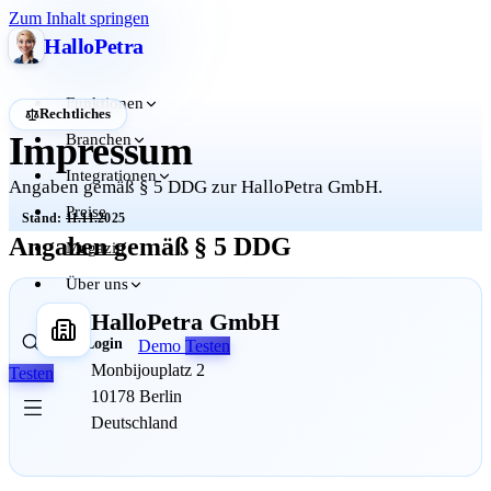
Zum Inhalt springen
Hallo
Petra
Funktionen
Rechtliches
Impressum
Branchen
Integrationen
Angaben gemäß § 5 DDG zur HalloPetra GmbH.
Preise
Stand: 11.11.2025
Angaben gemäß § 5 DDG
Magazin
Über uns
HalloPetra GmbH
Login
Demo
Testen
Monbijouplatz 2
Testen
10178 Berlin
Deutschland