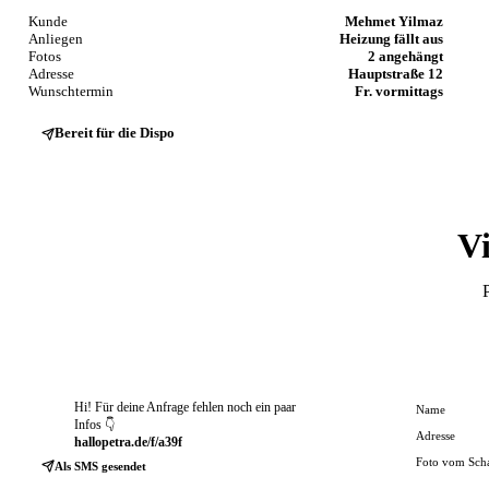
Kunde
Mehmet Yilmaz
Anliegen
Heizung fällt aus
Fotos
2 angehängt
Adresse
Hauptstraße 12
Wunschtermin
Fr. vormittags
Bereit für die Dispo
Vi
P
P
Hi! Für deine Anfrage fehlen noch ein paar
Name
Infos 👇
Adresse
hallopetra.de/f/a39f
Foto vom Sch
Als SMS gesendet