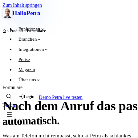
Zum Inhalt springen
Hallo
Petra
Funktionen
Produkt
Formulare
Start
Branchen
Integrationen
Preise
Magazin
Über uns
Formulare
Login
Demo
Petra live testen
Nach dem Anruf das pas
Testen
automatisch.
Was am Telefon nicht reinpasst, schickt Petra als schlankes