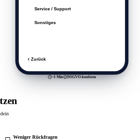
Service / Support
Sonstiges
Weiter
Absenden
Zurück
~1 Min
DSGVO-konform
tzen
 dein
Weniger Rückfragen